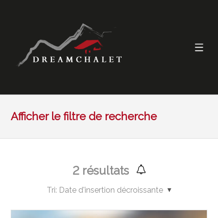
Afficher le filtre de recherche
2
résultats
Tri:
Date d'insertion décroissante