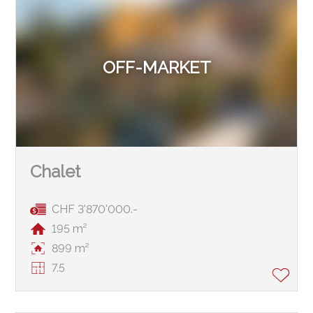
OFF-MARKET
Chalet
CHF 3'870'000.-
195 m²
899 m²
7.5