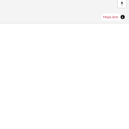
MapLibre
Kontaktformular
Natürliche Person
Juristische Person