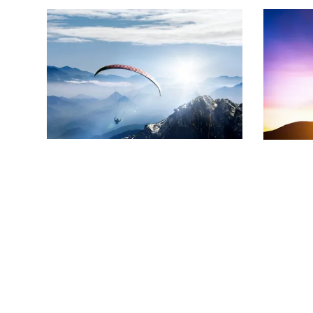
LES AGETTES (Veysonnaz)
Kontakt
Dreamchalet
Chemin des 