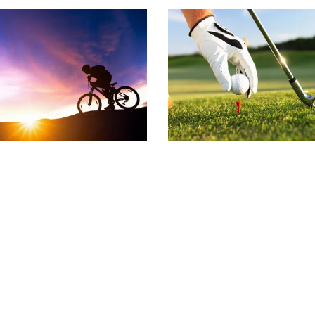
LA TZOUMAZ
CRANS-MONTAN
ieren Sie uns
Bleiben Sie verbunden
 International SA
Verpassen Sie keine Objekte, meld
kostenlos an.
Veillas 10