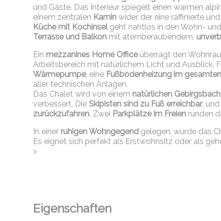
und Gäste. Das Interieur spiegelt einen warmen alpi
einem zentralen
Kamin
wider, der eine raffinierte 
Küche mit Kochinsel
geht nahtlos in den Wohn- und 
Terrasse und Balkon
mit atemberaubendem,
unverb
Ein
mezzanines Home Office
überragt den Wohnraum
Arbeitsbereich mit natürlichem Licht und Ausblick
Wärmepumpe
, eine
Fußbodenheizung im gesamte
aller technischen Anlagen.
Das Chalet wird von einem
natürlichen Gebirgsbach
verbessert. Die
Skipisten sind zu Fuß erreichbar
, und
zurückzufahren
. Zwei
Parkplätze im Freien
runden d
In einer
ruhigen Wohngegend
gelegen, wurde das C
Es eignet sich perfekt als Erstwohnsitz oder als ge
>
Eigenschaften