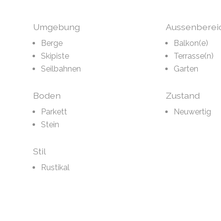
Umgebung
Aussenberei
Berge
Balkon(e)
Skipiste
Terrasse(n)
Seilbahnen
Garten
Boden
Zustand
Parkett
Neuwertig
Stein
Stil
Rustikal