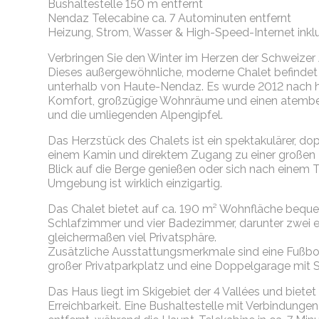
Bushaltestelle 150 m entfernt
Nendaz Telecabine ca. 7 Autominuten entfernt
Heizung, Strom, Wasser & High-Speed-Internet inkl
Verbringen Sie den Winter im Herzen der Schweizer
Dieses außergewöhnliche, moderne Chalet befindet 
unterhalb von Haute-Nendaz. Es wurde 2012 nach 
Komfort, großzügige Wohnräume und einen atember
und die umliegenden Alpengipfel.
Das Herzstück des Chalets ist ein spektakulärer, 
einem Kamin und direktem Zugang zu einer großen 
Blick auf die Berge genießen oder sich nach einem 
Umgebung ist wirklich einzigartig.
Das Chalet bietet auf ca. 190 m² Wohnfläche bequem
Schlafzimmer und vier Badezimmer, darunter zwei e
gleichermaßen viel Privatsphäre.
Zusätzliche Ausstattungsmerkmale sind eine Fußb
großer Privatparkplatz und eine Doppelgarage mit
Das Haus liegt im Skigebiet der 4 Vallées und biet
Erreichbarkeit. Eine Bushaltestelle mit Verbindung