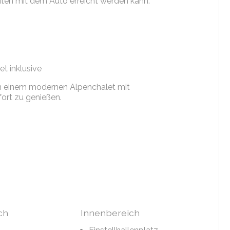
nuten mit dem Auto erreicht werden kann.
t inklusive
 in einem modernen Alpenchalet mit
ort zu genießen.
ch
Innenbereich