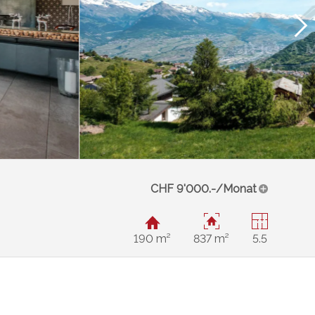
CHF 9'000.-/Monat
190 m²
837 m²
5.5