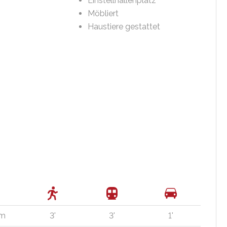
Einstellhallenplatz
Möbliert
Haustiere gestattet
 m
3'
3'
1'