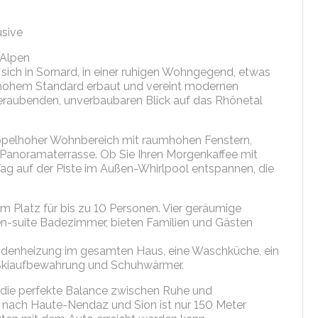
usive
 Alpen
sich in Sornard, in einer ruhigen Wohngegend, etwas
hohem Standard erbaut und vereint modernen
aubenden, unverbaubaren Blick auf das Rhônetal
doppelhoher Wohnbereich mit raumhohen Fenstern,
Panoramaterrasse. Ob Sie Ihren Morgenkaffee mit
Tag auf der Piste im Außen-Whirlpool entspannen, die
 Platz für bis zu 10 Personen. Vier geräumige
n-suite Badezimmer, bieten Familien und Gästen
odenheizung im gesamten Haus, eine Waschküche, ein
 Skiaufbewahrung und Schuhwärmer.
et die perfekte Balance zwischen Ruhe und
en nach Haute-Nendaz und Sion ist nur 150 Meter