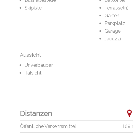
Bushaltestelle
Balkon(e)
Skipiste
Terrasse(n)
Garten
Parkplatz
Garage
Jacuzzi
Aussicht
Unverbaubar
Talsicht
Distanzen
Öffentliche Verkehrsmittel
169