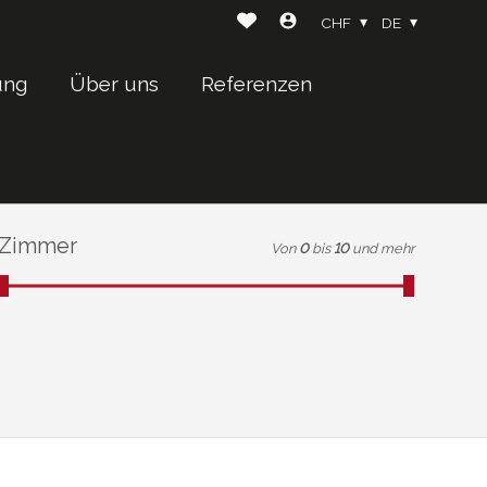
CHF
DE
ung
Über uns
Referenzen
Zimmer
Von
0
bis
10
und mehr