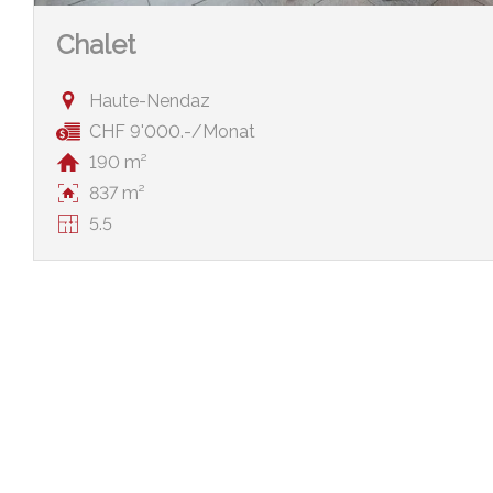
Chalet
Haute-Nendaz
CHF 9'000.-/Monat
190 m²
837 m²
5.5