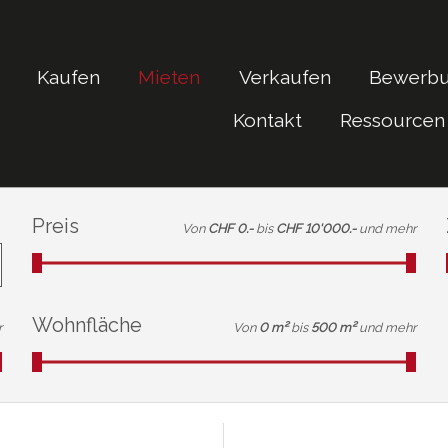
Kaufen
Mieten
Verkaufen
Bewerb
Kontakt
Ressourcen
Preis
Von
CHF 0.-
bis
CHF 10'000.-
und mehr
Wohnfläche
r
Von
0 m²
bis
500 m²
und mehr