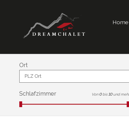
Home
Ort
PLZ Ort
Schlafzimmer
Von
0
bis
10
und meh