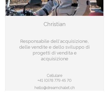
Christian
Responsabile dell'acquisizione,
delle vendite e dello sviluppo di
progetti di vendita e
acquisizione
Cellulare
+41 (0)78 779 45 70
hello@dreamchalet.ch
FR
|
DE
|
EN
|
IT
|
NL