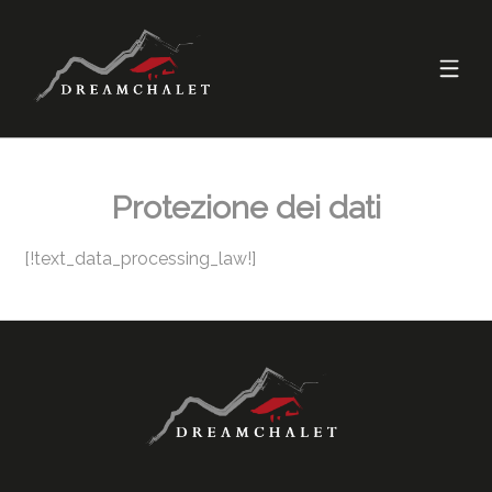
Protezione dei dati
[!text_data_processing_law!]