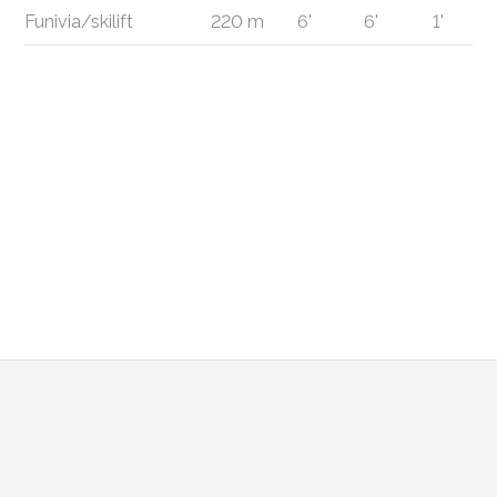
Funivia/skilift
220 m
6'
6'
1'