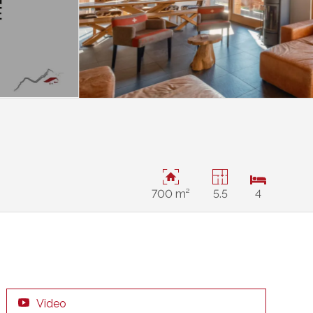
700 m²
5.5
4
Video