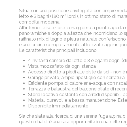
Situato in una posizione privilegiata con ampie ved
letto e 3 bagni (180 m² lordi), in ottimo stato di m
comodità moderna.
All'interno, la spaziosa zona giorno a pianta aperta è
panoramiche a doppia altezza che incorniciano lo s
raffinato mix di legno e pietra naturale conferiscono
e una cucina completamente attrezzata aggiungon
Le caratteristiche principali includono:
4 invitanti camere da letto e 3 eleganti bagni (di
Vista mozzafiato da ogni stanza
Accesso diretto a piedi alle piste da sci - non è
Garage privato, ampio ripostiglio con serratura.
Efficiente pompa di calore aria-acqua con risca
Terrazza e balaustra del balcone oliate di rece
Storia locativa costante con arredi disponibili pe
Materiali durevoli e a bassa manutenzione: Esterno
Disponibile immediatamente
Sia che siate alla ricerca di una serena fuga alpina 
questo chalet è una rara opportunità in una delle re